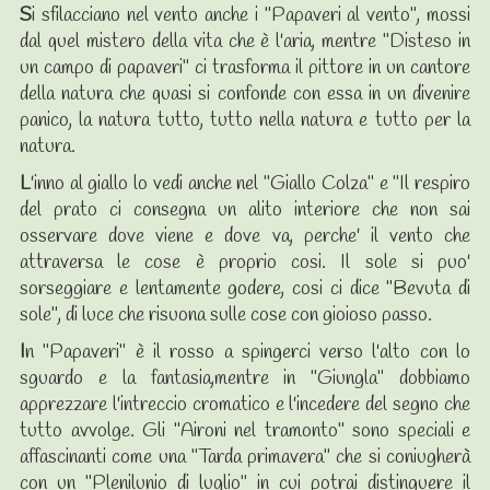
S
i sfilacciano nel vento anche i "Papaveri al vento", mossi
dal quel mistero della vita che è l'aria, mentre "Disteso in
un campo di papaveri" ci trasforma il pittore in un cantore
della natura che quasi si confonde con essa in un divenire
panico, la natura tutto, tutto nella natura e tutto per la
natura.
L
'inno al giallo lo vedi anche nel "Giallo Colza" e "Il respiro
del prato ci consegna un alito interiore che non sai
osservare dove viene e dove va, perche' il vento che
attraversa le cose è proprio cosi. Il sole si puo'
sorseggiare e lentamente godere, cosi ci dice "Bevuta di
sole", di luce che risuona sulle cose con gioioso passo.
I
n "Papaveri" è il rosso a spingerci verso l'alto con lo
sguardo e la fantasia,mentre in "Giungla" dobbiamo
apprezzare l'intreccio cromatico e l'incedere del segno che
tutto avvolge. Gli "Aironi nel tramonto" sono speciali e
affascinanti come una "Tarda primavera" che si coniugherà
con un "Plenilunio di luglio" in cui potrai distinguere il