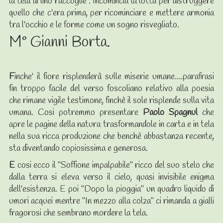
la tela di lino raccoglie . Incomincia la lotta per distruggere
quello che c'era prima, per ricominciare e mettere armonia
tra l'occhio e le forme come un sogno risvegliato.
M° Gianni Borta.
F
inche' il fiore risplenderà sulle miserie umane....parafrasi
fin troppo facile del verso foscoliano relativo alla poesia
che rimane vigile testimone, finchè il sole risplende sulla vita
umana. Cosi potremmo presentare
Paolo Spagnul
che
apre le pagine della natura trasformandole in carta e in tela
nella sua ricca produzione che benchè abbastanza recente,
sta diventando copiosissima e generosa.
E
cosi ecco il "Soffione impalpabile" ricco del suo stelo che
dalla terra si eleva verso il cielo, quasi invisibile enigma
dell'esistenza. E poi "Dopo la pioggia" un quadro liquido di
umori acquei mentre "In mezzo alla colza" ci rimanda a gialli
fragorosi che sembrano mordere la tela.