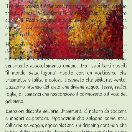
T
ra le personalita' emerse nel corso di pittura che ho
tenuto presso l'Accademia Belle Arti di Udine è senz'altro
quella di
Paolo Spagnul
per la rivelazione di una innata
capacita' espressiva nel sentire il gesto, il colore e la
materia pittorica.
H
a subito messo in pratica l'insegnamento che la pittura
deve dare un corpo alle cose e il quadro nasce proprio nel
momento in cui idea e colore entrano in simbiosi come
sentimento assolutamento umano. Tra i suoi temi riusciti
“il mondo della laguna” risolto con un vorticismo che
trasmette vitalita' e colori. Il canneto che sibila nel vento.
L'azzurro intenso del cielo che diviene acqua. Terra, radici,
foglie, e i tamerici che nascondono il cormorano o il volo del
gabbiano.
E
mozioni dilatate nell'aria...frammenti di natura da toccare
e magari calpestare. Apparizioni che salgono come steli
dall'erba selvaggia, sgocciolature, un dripping continuo che