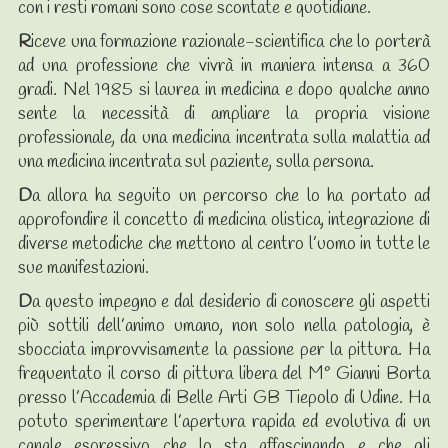
con i resti romani sono cose scontate e quotidiane.
R
iceve una formazione razionale-scientifica che lo porterà
ad una professione che vivrà in maniera intensa a 360
gradi. Nel 1985 si laurea in medicina e dopo qualche anno
sente la necessità di ampliare la propria visione
professionale, da una medicina incentrata sulla malattia ad
una medicina incentrata sul paziente, sulla persona.
D
a allora ha seguito un percorso che lo ha portato ad
approfondire il concetto di medicina olistica, integrazione di
diverse metodiche che mettono al centro l’uomo in tutte le
sue manifestazioni.
D
a questo impegno e dal desiderio di conoscere gli aspetti
più sottili dell’animo umano, non solo nella patologia, è
sbocciata improvvisamente la passione per la pittura. Ha
frequentato il corso di pittura libera del M° Gianni Borta
presso l’Accademia di Belle Arti GB Tiepolo di Udine. Ha
potuto sperimentare l’apertura rapida ed evolutiva di un
canale espressivo che lo sta affascinando e che gli